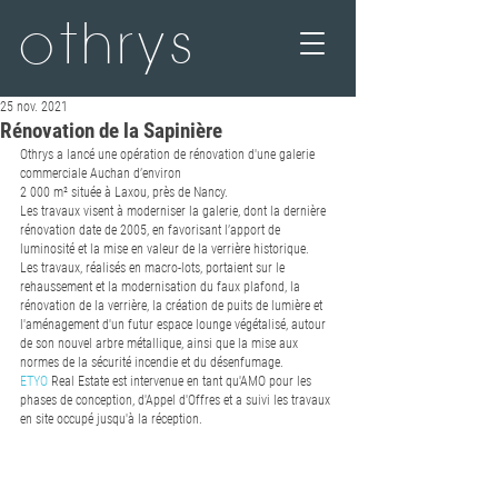
othrys
25 nov. 2021
Rénovation de la Sapinière
Othrys a lancé une opération de rénovation d'une galerie 
commerciale Auchan d’environ 
2 000 m² située à Laxou, près de Nancy. 
Les travaux visent à moderniser la galerie, dont la dernière 
rénovation date de 2005, en favorisant l’apport de 
luminosité et la mise en valeur de la verrière historique.   
Les travaux, réalisés en macro-lots, portaient sur le 
rehaussement et la modernisation du faux plafond, la 
rénovation de la verrière, la création de puits de lumière et 
l'aménagement d'un futur espace lounge végétalisé, autour 
de son nouvel arbre métallique, ainsi que la mise aux 
normes de la sécurité incendie et du désenfumage. 
ETYO
 Real Estate est intervenue en tant qu'AMO pour les 
phases de conception, d'Appel d'Offres et a suivi les travaux 
en site occupé jusqu'à la réception.