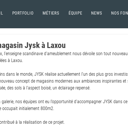
IL
PORTFOLIO
MÉTIERS
ÉQUIPE
NEWS
NOS FO
magasin Jysk à Laxou
ux, l’enseigne scandinave d’ameublement nous dévoile son tout nouveau
lées à Laxou.
ns dans le monde, JYSK réalise actuellement l’un des plus gros investi
 nouveau concept de magasins modernes aux ambiances inspirantes et s
ée, des sols à l'aspect boisé, un éclairage repensé.
a galerie, nos équipes ont eu l’opportunité d’accompagner JYSK dans ce
e occupait initialement 800m2.
tribué à la réalisation de ce projet.